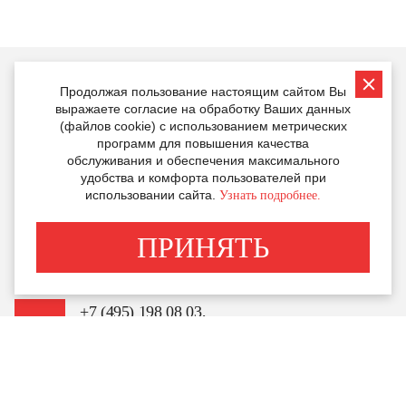
Продолжая пользование настоящим сайтом Вы
выражаете согласие на обработку Ваших данных
КОНТАКТЫ
(файлов cookie) с использованием метрических
программ для повышения качества
обслуживания и обеспечения максимального
удобства и комфорта пользователей при
Региональный оператор комплекса
использовании сайта.
Узнать подробнее.
ГТО в Москве
ПРИНЯТЬ
gto@mosgorsport.ru
+7 (495) 198 08 03,
доб. 077
По общим вопросам
gto@moscow.sport